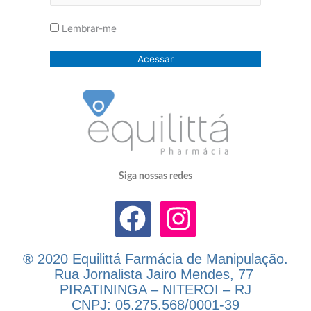
Lembrar-me
Siga nossas redes
F
I
a
n
c
s
® 2020
Equilittá Farmácia de Manipulação.
Rua Jornalista Jairo Mendes, 77
e
t
PIRATININGA – NITEROI – RJ
CNPJ: 05.275.568/0001-39