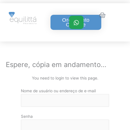
Ir
para
Carrinho
o
Orçamento
conteúdo
On-Line
Quem somos
Nossos produtos
Posts Equilittá
Fale conosco
Espere, cópia em andamento…
You need to login to view this page.
Nome de usuário ou endereço de e-mail
Senha